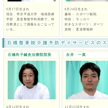
6月17日生まれ
8月24日生まれ
現在、帝京平成大学 地域医療
趣味： スポーツ観戦
学部 柔道整復学科助教で、特
特技： サッカー
任教員として講義をおこなって
好きなスポーツ： ダーツ
いる。
資格： 柔道整復師
石橋尚子鍼灸治療院院長
永井 一真
4月12日生まれ
12月25日生まれ