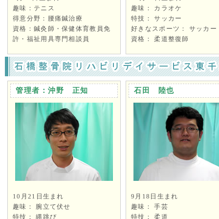
趣味：テニス
趣味： カラオケ
得意分野：腰痛鍼治療
特技： サッカー
資格：鍼灸師・保健体育教員免
好きなスポーツ： サッカー
許・福祉用具専門相談員
資格： 柔道整復師
管理者：沖野 正知
石田 陸也
10月21日生まれ
9月18日生まれ
趣味： 腕立て伏せ
趣味： 手芸
特技： 縄跳び
特技： 柔道